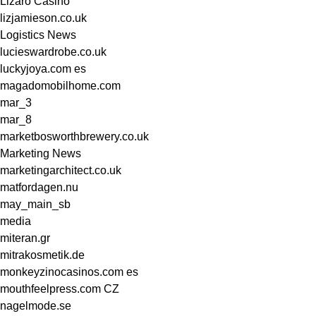
Lizaro Casino
lizjamieson.co.uk
Logistics News
lucieswardrobe.co.uk
luckyjoya.com es
magadomobilhome.com
mar_3
mar_8
marketbosworthbrewery.co.uk
Marketing News
marketingarchitect.co.uk
matfordagen.nu
may_main_sb
media
miteran.gr
mitrakosmetik.de
monkeyzinocasinos.com es
mouthfeelpress.com CZ
nagelmode.se