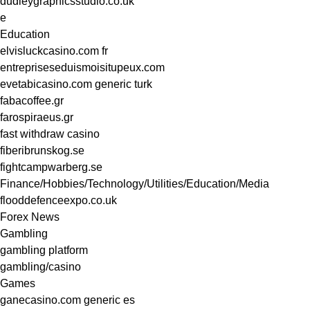
dudleygraphicsstudio.co.uk
e
Education
elvisluckcasino.com fr
entrepriseseduismoisitupeux.com
evetabicasino.com generic turk
fabacoffee.gr
farospiraeus.gr
fast withdraw casino
fiberibrunskog.se
fightcampwarberg.se
Finance/Hobbies/Technology/Utilities/Education/Media
flooddefenceexpo.co.uk
Forex News
Gambling
gambling platform
gambling/casino
Games
ganecasino.com generic es