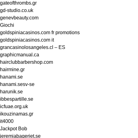
gateofthrombs.gr
gd-studio.co.uk
genevbeauty.com
Giochi
goldspiniacasinos.com fr promotions
goldspiniacasinos.com it
grancasinolosangeles.cl – ES
graphicmanual.ca
hairclubbarbershop.com
hairmine.gr
hanami.se
hanami.sesv-se
harunik.se
ibbespartille.se
icfuae.org.uk
ikouzinamas.gr
it4000
Jackpot Bob
jeremiabageriet.se