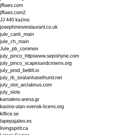
jffiaes.com
jffiaes.com2
JJ 440 kazino
josephinesrestaurant.co.uk
jule_canli_main
jule_ch_main
Jule_pb_common
july_pinco_httpswww.sepishyne.com
july_pinco_scapesandcrowns.org
july_prod_bettilt.io
july_rb_siralanhaselhurst.net
july_slot_arclabnus.com
july_slots
kamatero-arena.gr
kasino-utan-svensk-licens.org
kiflice.se
lapepajaleo.es
livingspirit.ca