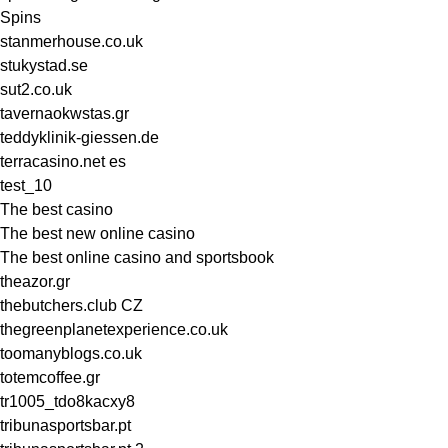
Spins
stanmerhouse.co.uk
stukystad.se
sut2.co.uk
tavernaokwstas.gr
teddyklinik-giessen.de
terracasino.net es
test_10
The best casino
The best new online casino
The best online casino and sportsbook
theazor.gr
thebutchers.club CZ
thegreenplanetexperience.co.uk
toomanyblogs.co.uk
totemcoffee.gr
tr1005_tdo8kacxy8
tribunasportsbar.pt