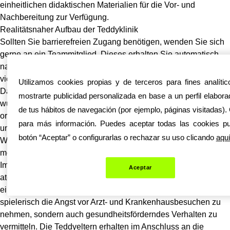
einheitlichen didaktischen Materialien für die Vor- und
Nachbereitung zur Verfügung.
Realitätsnaher Aufbau der Teddyklinik
Sollten Sie barrierefreien Zugang benötigen, wenden Sie sich
gerne an ein Teammitglied. Dieses erhalten Sie automatisch
nach erfolgreicher Anmeldung über den obigen Link. Diese und
viele andere Fragen beantwortet das Teddyklinik-Team gerne.
Utilizamos cookies propias y de terceros para fines analíti
Danach breitete sich die Idee über die ganze Welt aus und
mostrarte publicidad personalizada en base a un perfil elaborad
wurde von Studenten in verschiedenen Städten lokal
de tus hábitos de navegación (por ejemplo, páginas visitadas).
organisiert. Termine mit den Kindergärten müssen organisiert
para más información. Puedes aceptar todas las cookies pu
und Versicherungen abgeschlossen werden.
botón “Aceptar” o configurarlas o rechazar su uso clicando
aqu
Was ist das zentrale pädagogische Ziel der Teddyklinik? Was
möchten Sie den Kindern mit dem Projekt vermitteln?
Immer auf der Jagd nach dem nächsten, flüchtigen
Aceptar
atemberaubendem Moment… Das „Wunderland Atelier“ bietet
ein spezifisc… Ziel der Veranstaltung ist nicht nur den Kindern
spielerisch die Angst vor Arzt- und Krankenhausbesuchen zu
nehmen, sondern auch gesundheitsförderndes Verhalten zu
vermitteln. Die Teddyeltern erhalten im Anschluss an die