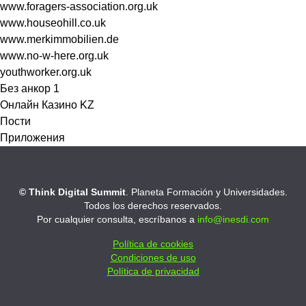
www.foragers-association.org.uk
www.houseohill.co.uk
www.merkimmobilien.de
www.no-w-here.org.uk
youthworker.org.uk
Без анкор 1
Онлайн Казино KZ
Пости
Приложения
© Think Digital Summit
. Planeta Formación y Universidades.
Todos los derechos reservados.
Por cualquier consulta, escríbanos a
info@inesdi.com
Política de cookies
Condiciones de uso
Política de privacidad