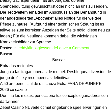
Betrag/Sachspendeninhalt und Angabe, ob eine
Spendenquittung gewünscht ist oder nicht, an uns zu senden.
Die Teddyeltern erhalten im Anschluss an die Behandlung in
der angegliederten „Apotheke“ alles Nötige für die weitere
Pflege zuhause. (Aufgrund einer technischen Störung ist es
teilweise zum korrekten Anzeigen der Seite nötig, diese neu zu
laden.) Für die Neulinge kommen dabei die wichtigsten
Krankheitsbilder zur Sprache.
on
Posted in
teddyklinik-giessen.de
Leave a Comment
Teddydoktor
Buscar
+
Buscar
B�renklinik
Entradas recientes
Teddyrepara
Juega a las tragamonedas de melbet: Desbloquea diversión de
+
juego de élite y recompensas definitivas
Reinigung
A 50 are beneficiul de din cauza Extra FARA DEPUNERE
Pl�schtiere
2026 cu cazino
Reparatur
Domina las mesas: perfecciona tus conceptos ganadores con
reinigen
dartwinner
Sammlerb�
Zebet Casino NL verleidt met ongekende speelervaringen en