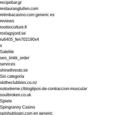
recipebar.gr
restaurangtullen.com
retimbacasino.com generic es
reviews
rootsnculture.fr
roslagsjord.se
ru6405_fen702190x4
s
Satelite
seo_linkk_order
services
shinethresto.se
Sin categoría
skitheclubbies.co.nz
sotoxtreme.clblogtipos-de-contraccion-muscular
soulbroken.co.uk
Spiele
Spingranny Casino
spinhublogin.com en generic