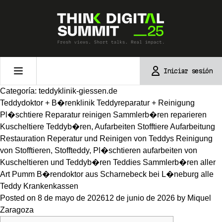
Skip
to
content
Iniciar sesión
Categoría:
teddyklinik-giessen.de
Teddydoktor + B�renklinik Teddyreparatur + Reinigung
Pl�schtiere Reparatur reinigen Sammlerb�ren reparieren
Kuscheltiere Teddyb�ren, Aufarbeiten Stofftiere Aufarbeitung
Restauration Reperatur und Reinigen von Teddys Reinigung
von Stofftieren, Stoffteddy, Pl�schtieren aufarbeiten von
Kuscheltieren und Teddyb�ren Teddies Sammlerb�ren aller
Art Pumm B�rendoktor aus Scharnebeck bei L�neburg alle
Teddy Krankenkassen
Posted on
8 de mayo de 2026
12 de junio de 2026
by
Miquel
Zaragoza