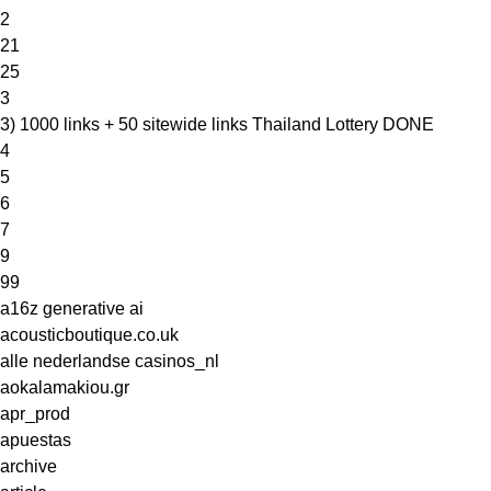
2
21
25
3
3) 1000 links + 50 sitewide links Thailand Lottery DONE
4
5
6
7
9
99
a16z generative ai
acousticboutique.co.uk
alle nederlandse casinos_nl
aokalamakiou.gr
apr_prod
apuestas
archive