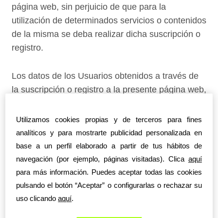
página web, sin perjuicio de que para la
utilización de determinados servicios o contenidos
de la misma se deba realizar dicha suscripción o
registro.
Los datos de los Usuarios obtenidos a través de
la suscripción o registro a la presente página web,
están protegidos mediante contraseñas elegidas
por ellos mismos. El Usuario se compromete a
Utilizamos cookies propias y de terceros para fines
mantener su contraseña en secreto y a protegerla
analíticos y para mostrarte publicidad personalizada en
de usos no autorizados por terceros. El Usuario
base a un perfil elaborado a partir de tus hábitos de
deberá notificar a LA COMPAÑÍA inmediatamente
navegación (por ejemplo, páginas visitadas). Clica
aquí
cualquier uso no consentido de su cuenta o
para más información. Puedes aceptar todas las cookies
cualquier violación de la seguridad relacionada
pulsando el botón “Aceptar” o configurarlas o rechazar su
con el servicio de la página web, de la que haya
uso clicando
aquí
.
tenido conocimiento.