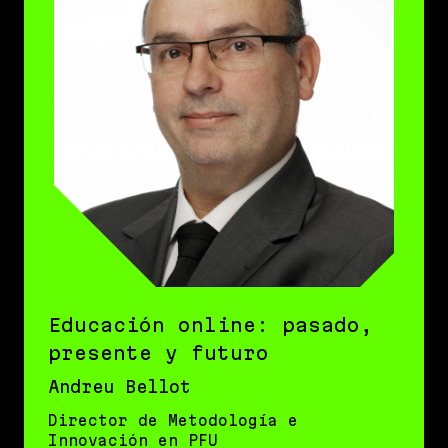
Educación online: pasado,
presente y futuro
Andreu Bellot
Director de Metodología e
Innovación en PFU