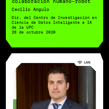
colaboración humano-robot
Cecilio Angulo
Dir. del Centro de Investigación en
Ciencia de Datos Inteligente e IA
de la UPC
28 de octubre 2020
LIVE