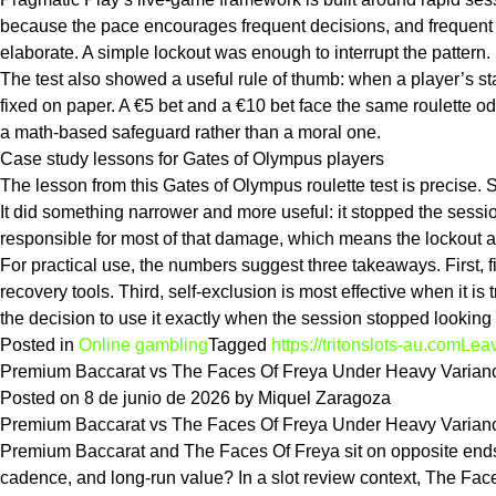
because the pace encourages frequent decisions, and frequent de
elaborate. A simple lockout was enough to interrupt the pattern.
The test also showed a useful rule of thumb: when a player’s st
fixed on paper. A €5 bet and a €10 bet face the same roulette o
a math-based safeguard rather than a moral one.
Case study lessons for Gates of Olympus players
The lesson from this Gates of Olympus roulette test is precise.
It did something narrower and more useful: it stopped the sessio
responsible for most of that damage, which means the lockout arri
For practical use, the numbers suggest three takeaways. First,
recovery tools. Third, self-exclusion is most effective when it is
the decision to use it exactly when the session stopped looking 
Posted in
Online gambling
Tagged
https://tritonslots-au.com
Lea
Premium Baccarat vs The Faces Of Freya Under Heavy Varian
Posted on
8 de junio de 2026
by
Miquel Zaragoza
Premium Baccarat vs The Faces Of Freya Under Heavy Varian
Premium Baccarat and The Faces Of Freya sit on opposite ends o
cadence, and long-run value? In a slot review context, The Faces