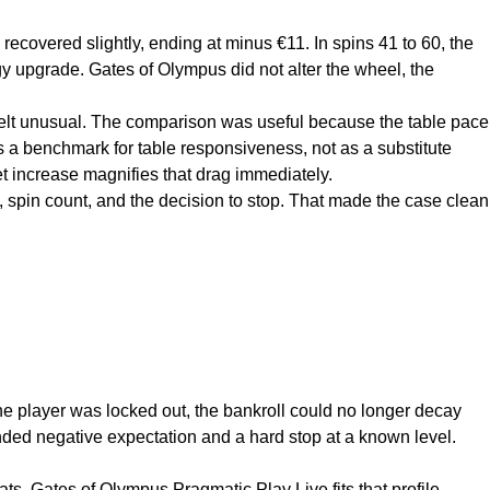
n recovered slightly, ending at minus €11. In spins 41 to 60, the
gy upgrade. Gates of Olympus did not alter the wheel, the
 felt unusual. The comparison was useful because the table pace
a benchmark for table responsiveness, not as a substitute
 increase magnifies that drag immediately.
e, spin count, and the decision to stop. That made the case clean
he player was locked out, the bankroll could no longer decay
ended negative expectation and a hard stop at a known level.
ats.
Gates of Olympus Pragmatic Play Live
fits that profile