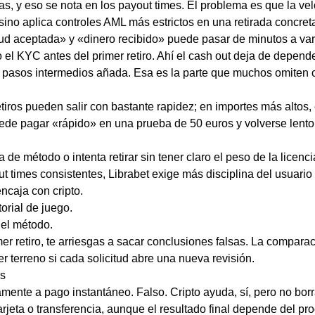
s, y eso se nota en los payout times. El problema es que la vel
casino aplica controles AML más estrictos en una retirada concre
itud aceptada» y «dinero recibido» puede pasar de minutos a vari
l KYC antes del primer retiro. Ahí el cash out deja de depende
s pasos intermedios añada. Esa es la parte que muchos omite
retiros pueden salir con bastante rapidez; en importes más altos
uede pagar «rápido» en una prueba de 50 euros y volverse lento
e método o intenta retirar sin tener claro el peso de la licenci
out times consistentes, Librabet exige más disciplina del usuari
ncaja con cripto.
torial de juego.
del método.
r retiro, te arriesgas a sacar conclusiones falsas. La comparac
r terreno si cada solicitud abre una nueva revisión.
os
ente a pago instantáneo. Falso. Cripto ayuda, sí, pero no borra
tarjeta o transferencia, aunque el resultado final depende del pr