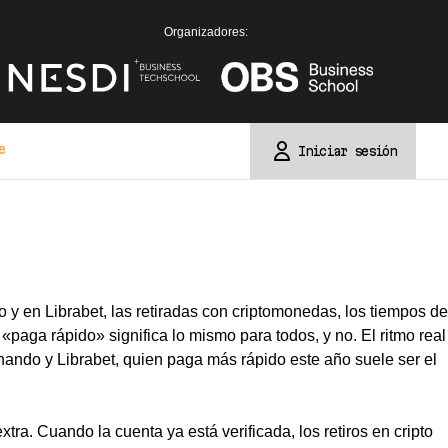
Organizadores:
e
Iniciar sesión
 y en Librabet, las retiradas con criptomonedas, los tiempos de
paga rápido» significa lo mismo para todos, y no. El ritmo real
nando y Librabet
, quien paga más rápido este año suele ser el
a. Cuando la cuenta ya está verificada, los retiros en cripto