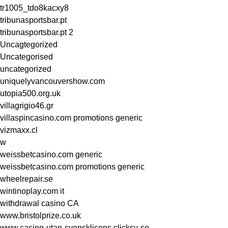
tr1005_tdo8kacxy8
tribunasportsbar.pt
tribunasportsbar.pt 2
Uncagtegorized
Uncategorised
uncategorized
uniquelyvancouvershow.com
utopia500.org.uk
villagrigio46.gr
villaspincasino.com promotions generic
vizmaxx.cl
w
weissbetcasino.com generic
weissbetcasino.com promotions generic
wheelrepair.se
wintinoplay.com it
withdrawal casino CA
www.bristolprize.co.uk
www.casino-utan-svensklicens.clicksv-se