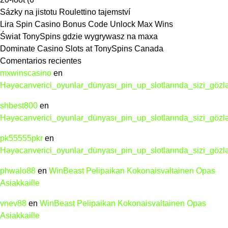
Werke
Sázky na jistotu Roulettino tajemství
und
Lira Spin Casino Bonus Code Unlock Max Wins
Personlichkeit
Świat TonySpins gdzie wygrywasz na maxa
Dominate Casino Slots at TonySpins Canada
Comentarios recientes
mxwinscasino
en
Həyəcanverici_oyunlar_dünyası_pin_up_slotlarında_sizi_gözl
shbest800
en
Həyəcanverici_oyunlar_dünyası_pin_up_slotlarında_sizi_gözl
pk55555pkr
en
Həyəcanverici_oyunlar_dünyası_pin_up_slotlarında_sizi_gözl
phwalo88
en
WinBeast Pelipaikan Kokonaisvaltainen Opas
Asiakkaille
vnev88
en
WinBeast Pelipaikan Kokonaisvaltainen Opas
Asiakkaille