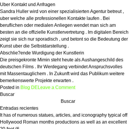
Uber Kontakt und Anfragen
Sandra Huller wird von einer spezialisierten Agentur betreut ,
uber welche alle professionellen Kontakte laufen . Bei
beruflichen oder medialen Anliegen wendet man sich am
besten an die offizielle Kunstlervertretung . Im digitalen Bereich
zeigt sie sich nur sporadisch , und betont so die Bedeutung der
Kunst uber die Selbstdarstellung .
Abschlie?ende Wurdigung der Kunstlerin
Die preisgekronte Mimin steht heute als Aushangeschild des
deutschen Films . Ihr Werdegang verbindet Anspruchsvolles
mit Massentauglichem . In Zukunft wird das Publikum weitere
bemerkenswerte Projekte erwarten .
on
Posted in
Blog DE
Leave a Comment
Sandra
Buscar
Huller
Buscar
im
Entradas recientes
Detail
It has of numerous statues, articles, and iconography typical off
—
Hollywood Roman months productions as well as an excellent
Karriere,
20-foot (6