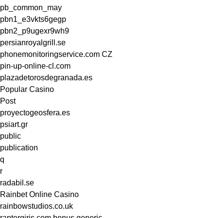
pb_common_may
pbn1_e3vkts6gegp
pbn2_p9ugexr9wh9
persianroyalgrill.se
phonemonitoringservice.com CZ
pin-up-online-cl.com
plazadetorosdegranada.es
Popular Casino
Post
proyectogeosfera.es
psiart.gr
public
publication
q
r
radabil.se
Rainbet Online Casino
rainbowstudios.co.uk
raptergiris.com bonus generic