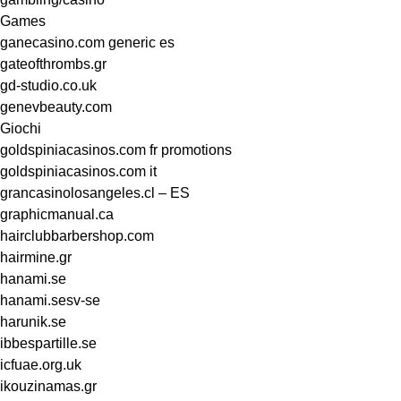
Games
ganecasino.com generic es
gateofthrombs.gr
gd-studio.co.uk
genevbeauty.com
Giochi
goldspiniacasinos.com fr promotions
goldspiniacasinos.com it
grancasinolosangeles.cl – ES
graphicmanual.ca
hairclubbarbershop.com
hairmine.gr
hanami.se
hanami.sesv-se
harunik.se
ibbespartille.se
icfuae.org.uk
ikouzinamas.gr