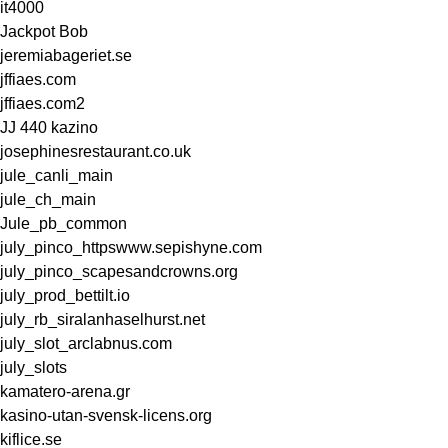
it4000
Jackpot Bob
jeremiabageriet.se
jffiaes.com
jffiaes.com2
JJ 440 kazino
josephinesrestaurant.co.uk
jule_canli_main
jule_ch_main
Jule_pb_common
july_pinco_httpswww.sepishyne.com
july_pinco_scapesandcrowns.org
july_prod_bettilt.io
july_rb_siralanhaselhurst.net
july_slot_arclabnus.com
july_slots
kamatero-arena.gr
kasino-utan-svensk-licens.org
kiflice.se