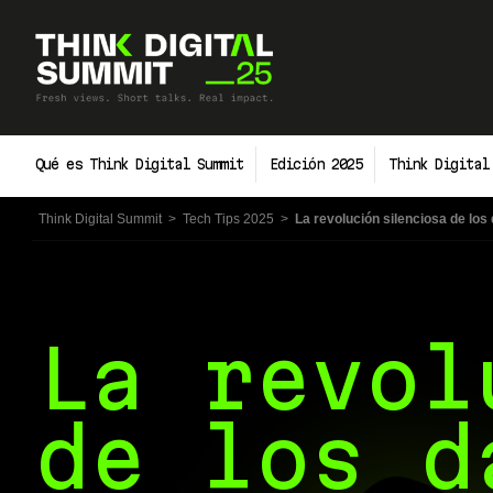
Skip
to
content
Qué es Think Digital Summit
Edición 2025
Think Digital
Think Digital Summit
>
Tech Tips 2025
>
La revolución silenciosa de los 
La revol
de los d