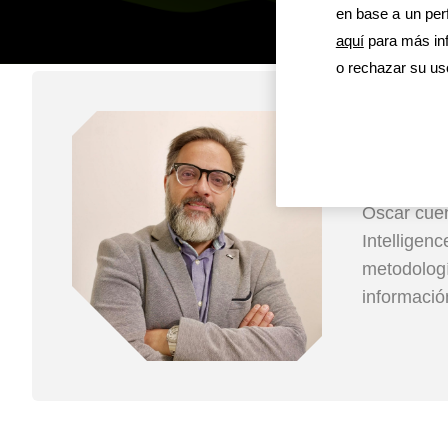
en base a un perf
aquí
para más inf
o rechazar su us
Ósca
Data & AI
Oscar cuen
Intelligen
metodologí
informació