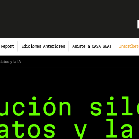
 Report
Ediciones Anteriores
Asiste a CASA SEAT
Inscríbet
datos y la IA
ución sil
atos y la