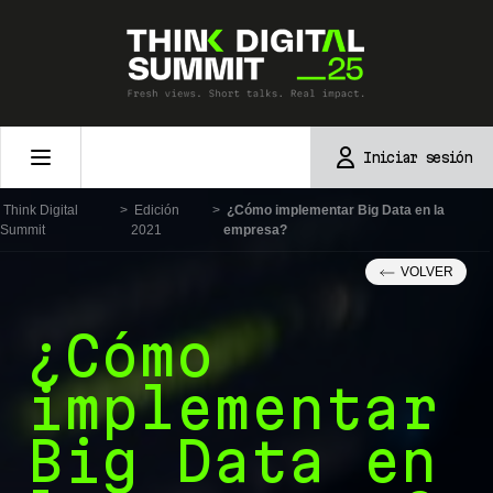
Skip
to
content
Iniciar sesión
Think Digital
>
Edición
>
¿Cómo implementar Big Data en la
Summit
2021
empresa?
VOLVER
¿Cómo
implementar
Big Data en