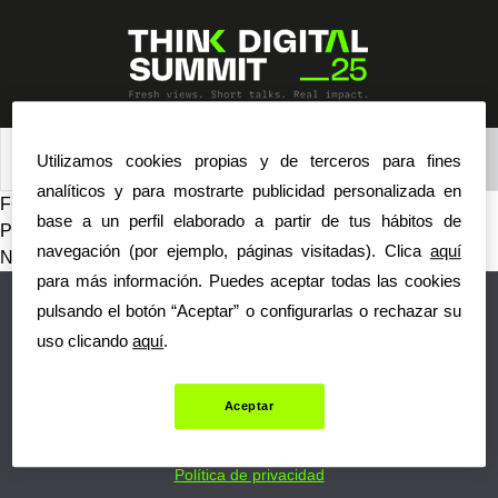
Skip
to
content
Iniciar sesión
Utilizamos cookies propias y de terceros para fines
analíticos y para mostrarte publicidad personalizada en
FCB
base a un perfil elaborado a partir de tus hábitos de
Navegación
Previous:
Ametic
navegación (por ejemplo, páginas visitadas). Clica
aquí
de
Next:
Wayra
para más información. Puedes aceptar todas las cookies
entradas
pulsando el botón “Aceptar” o configurarlas o rechazar su
uso clicando
aquí
.
© Think Digital Summit
. Planeta Formación y Universidades.
Todos los derechos reservados.
Por cualquier consulta, escríbanos a
info@inesdi.com
Aceptar
Política de cookies
Condiciones de uso
Política de privacidad