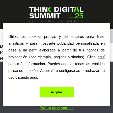
Skip
to
content
Iniciar sesión
Utilizamos cookies propias y de terceros para fines
analíticos y para mostrarte publicidad personalizada en
Deloitte
base a un perfil elaborado a partir de tus hábitos de
Navegación
Previous:
PFU
navegación (por ejemplo, páginas visitadas). Clica
aquí
de
Next:
BDT
para más información. Puedes aceptar todas las cookies
entradas
pulsando el botón “Aceptar” o configurarlas o rechazar su
uso clicando
aquí
.
© Think Digital Summit
. Planeta Formación y Universidades.
Todos los derechos reservados.
Por cualquier consulta, escríbanos a
info@inesdi.com
Aceptar
Política de cookies
Condiciones de uso
Política de privacidad