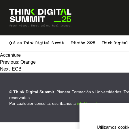
Skip
to
content
Qué es Think Digital Summit
Edición 2025
Think Digital
Accenture
Navegación
Previous:
Orange
de
Next:
ECB
entradas
© Think Digital Summit
. Planeta Formación y Universidades. To
reservados.
Por cualquier consulta, escríbanos a
info@inesdi.com
Utilizamos cookie