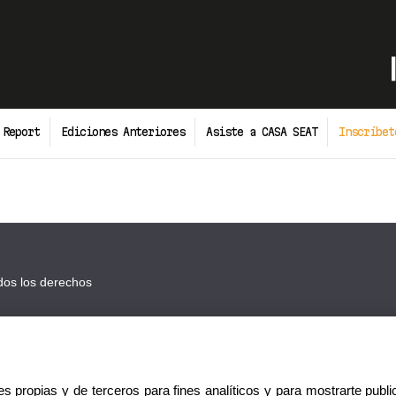
 Report
Ediciones Anteriores
Asiste a CASA SEAT
Inscríbet
dos los derechos
s propias y de terceros para fines analíticos y para mostrarte publ